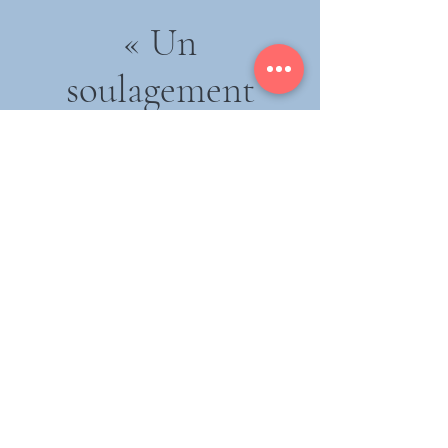
« Un
soulagement
immédiat
après la
première
séance. »
MARIE L.
« Morgane a