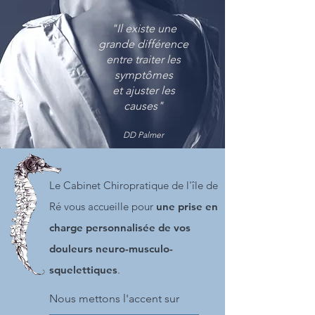
"Il existe une
grande différence
entre traiter les
symptômes
et ajuster les
causes"
DD Palmer
Le Cabinet Chiropratique de l'île de
Ré vous accueille pour
une prise en
charge personnalisée de vos
douleurs neuro-musculo-
squelettiques
.
Nous mettons l'accent sur