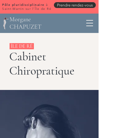
Pôle pluridisciplinaire
à
Prendre rendez-vous
Saint-Martin sur l'Île de Ré
Morgane
CHAPUZET
ÎLE DE RÉ
Cabinet
Chiropratique